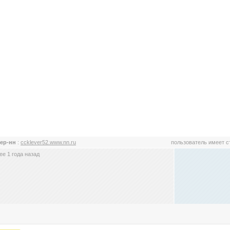
вер-нн
:
ccklever52.www.nn.ru
пользователь имеет 
е 1 года назад