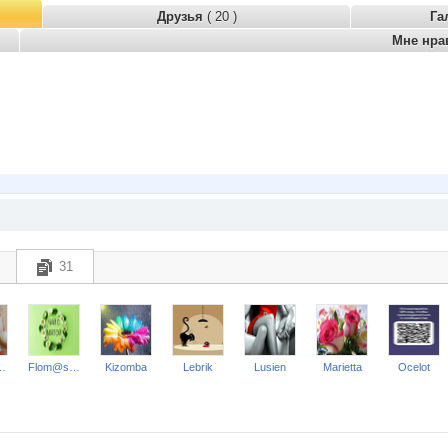
Друзья
( 20 )
Га
Мне нра
31
ed Lady
Flom@ster!
Kizomba
Lebrik
Lusien
Marietta
Ocelot