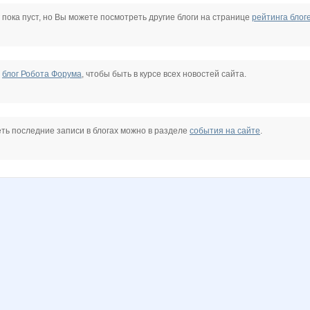
tusy
viki19
клуб рукодельниц
Азбука озеленения
Ботаник-НН
Хуторянка
 пока пуст, но Вы можете посмотреть другие блоги на странице
рейтинга блог
я
Товары для творчества
Зеброчка
1310
е
блог Робота Форума
, чтобы быть в курсе всех новостей сайта.
ть последние записи в блогах можно в разделе
события на сайте
.