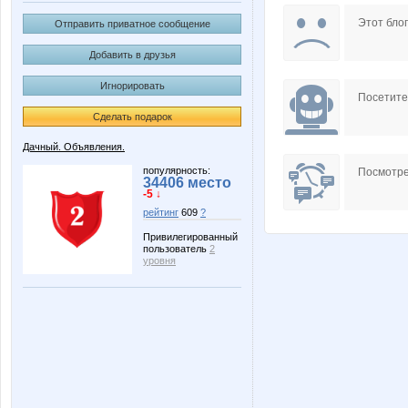
oliskaAvto
safr75
Этот блог
Отправить приватное сообщение
Добавить в друзья
Игнорировать
Ната2705
Натали 
Посетит
Сделать подарок
Дачный. Объявления.
популярность:
Посмотре
34406 место
-5 ↓
рейтинг
609
?
Привилегированный
пользователь
2
уровня