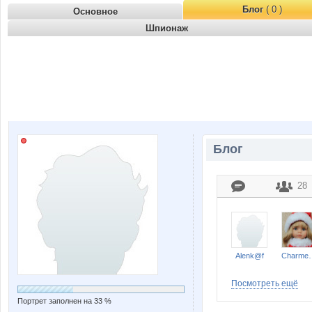
Блог
( 0 )
Основное
Шпионаж
Блог
28
Alenk@f
Charm
Посмотреть ещё
Портрет заполнен на 33 %