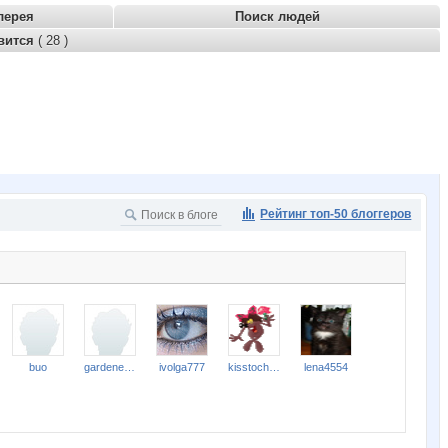
лерея
Поиск людей
вится
( 28 )
Рейтинг топ-50 блоггеров
buo
gardener1975
ivolga777
kisstochka81
lena4554