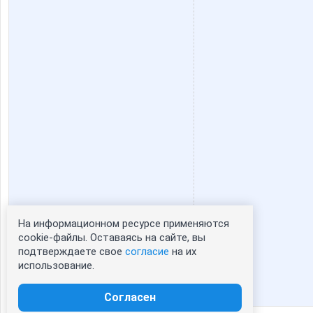
На информационном ресурсе применяются
Статистика портрета:
cookie-файлы. Оставаясь на сайте, вы
подтверждаете свое
согласие
на их
сейчас просматривают портрет - 0
использование.
зарегистрированные пользователи
посетившие портрет за 7 дней - 0
Согласен